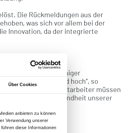
gelöst. Die Rückmeldungen aus der
ehoben, was sich vor allem bei der
 Innovation, da der integrierte
ngfristige Effekte: weniger
 „Die Erwartungen sind hoch“, so
Über Cookies
e werden, und neue Mitarbeiter müssen
n Schritt, um die Gesundheit unserer
ssern“, betont auch die
 Medien anbieten zu können
hrer Verwendung unserer
 führen diese Informationen