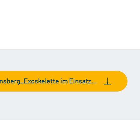
Fachklinik Enzensberg_Exoskelette im Einsatz_22.01.2025