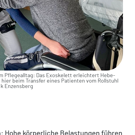
Reha Nachsorge
Arthrosonographiekurse (MSK) DEGUM
Versorgung BG-Patienten
/ KV zertifiziert
MVZ Enzensberg
m Pflegealltag: Das Exoskelett erleichtert Hebe-
ier beim Transfer eines Patienten vom Rollstuhl
nik Enzensberg
 Hohe körperliche Belastungen führen