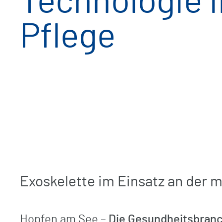
Technologie i
Kompetenzzentrum Orthopädie
Pflege
Checkliste / Anreise
Unfallchirurgisch-orthopädische
Frührehabilitation
Ambulantes Therapiezentrum
BG-Patienten
Klinikrundgang (virtuell)
Exoskelette im Einsatz an der 
Hopfen am See –
Die Gesundheitsbranc