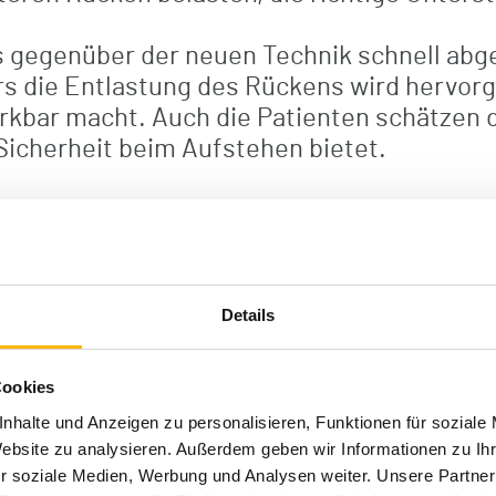
is gegenüber der neuen Technik schnell ab
s die Entlastung des Rückens wird hervorg
bar macht. Auch die Patienten schätzen die
 Sicherheit beim Aufstehen bietet.
gen
r kurzfristige Entlastungen, sondern auch la
öhere Zufriedenheit bei den Pflegekräften.
Details
Anlegen des Exoskeletts müssen zur Routin
den Exoskeletten machen wir einen wichtige
Cookies
g die Arbeitsqualität in der Pflege zu verbe
nhalte und Anzeigen zu personalisieren, Funktionen für soziale
Website zu analysieren. Außerdem geben wir Informationen zu I
r soziale Medien, Werbung und Analysen weiter. Unsere Partner
ch