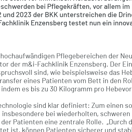
eschwerden bei Pflegekräften, vor allem 
 und 2023 der BKK unterstreichen die Dring
achklinik Enzensberg testet nun ein innovat
n hochaufwändigen Pflegebereichen der Neur
r der m&i-Fachklinik Enzensberg. Der Eins
pruchsvoll sind, wie beispielsweise das He
ansfer eines Patienten vom Bett in den Rol
, indem es bis zu 30 Kilogramm pro Hebev
chnologie sind klar definiert: Zum einen so
en, insbesondere bei wiederholten, schwer
 der Patienten eine zentrale Rolle. „Durch
tet ist, können Patienten sicherer und stab