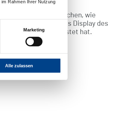
ie im Rahmen Ihrer Nutzung
lette in weiteren Bereichen, wie
 Arbeitstages zeigt das Display des
Marketing
nterstützung es geleistet hat.
echnologien, um die
Alle zulassen