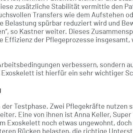
iese zusätzliche Stabilität vermittle den P
uchsvollen Transfers wie dem Aufstehen ode
che Belastung spürbar reduziert wird und B
en“, so Kastner weiter. Dieses Zusammenspi
e Effizienz der Pflegeprozesse insgesamt, w
 Arbeitsbedingungen verbessern, sondern a
Exoskelett ist hierfür ein sehr wichtiger Sc
g
n der Testphase. Zwei Pflegekräfte nutzen 
iter. Eine von ihnen ist Anna Keller, Super
em Exoskelett noch etwas ungewohnt, doch da
teren Rücken belasten, die richtige Unters