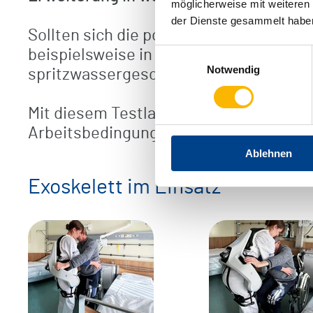
möglicherweise mit weiteren
der Dienste gesammelt habe
Sollten sich die positiven Effekte weit
beispielsweise in der Physiotherapie, 
Einwilligungsauswahl
Notwendig
spritzwassergeschützten und leicht zu 
Mit diesem Testlauf setzt die m&i-Fac
Arbeitsbedingungen in der Pflege weite
Ablehnen
Exoskelett im Einsatz