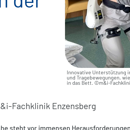
n der
Komfortleistungen
Verpflegung
Freizeit / Kultur / Seelsorge
Digitale Grußkarten
Innovative Unterstützung i
und Tragebewegungen, wie h
in das Bett. ©m&i-Fachkli
m&i-Fachklinik Enzensberg
he steht vor immensen Herausforderungen: