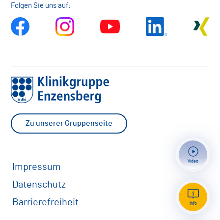
Folgen Sie uns auf:
Zu unserer Gruppenseite
Video
Impressum
Datenschutz
Besucher-Infor
Barrierefreiheit
Info
Arthrosonograph
NeuroUpdate 20