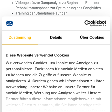
Videogestützte Ganganalyse zu Beginn und Ende der
Rehabilitationsphase zur Optimierung des Gangbildes
Training der Standphase auf der
Prothese/Rumpfkräftigung
Gleichgewichts-, Koordinations- und Krafttraining/
Ausdauer/Treppentraining
Steigungen und unebenes Gelände
Zustimmung
Details
Über Cookies
Funktionstraining: Sportliche Aktivitäten wie z. B.
Tischtennis, Federball, Nordic Walking
Optimale Nutzung verschiedener Prothesensysteme
Diese Webseite verwendet Cookies
durch unser geschultes Gehschul-Team
Wir verwenden Cookies, um Inhalte und Anzeigen zu
personalisieren, Funktionen für soziale Medien anbieten
zu können und die Zugriffe auf unsere Website zu
analysieren. Außerdem geben wir Informationen zu Ihrer
Verwendung unserer Website an unsere Partner für
soziale Medien, Werbung und Analysen weiter. Unsere
Partner führen diese Informationen möglicherweise mit
weiteren Daten zusammen, die Sie ihnen bereitgestellt
haben oder die sie im Rahmen Ihrer Nutzung der Dienste