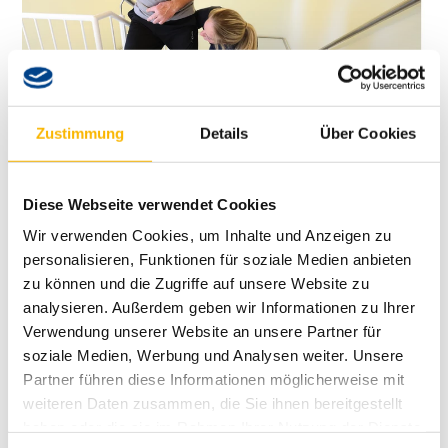
Zustimmung
Details
Über Cookies
Ausschlusskriterien für eine Aufnahme
Diese Webseite verwendet Cookies
Verletzung des Zentralnervensystems und Rückenmarks
Wir verwenden Cookies, um Inhalte und Anzeigen zu
Atmungs-/Kreislaufinstabilität
personalisieren, Funktionen für soziale Medien anbieten
liegende Trachealkanülen
zu können und die Zugriffe auf unsere Website zu
Körpergewicht > 130 kg
nicht kooperative Patienten (Demenz, Delir,
analysieren. Außerdem geben wir Informationen zu Ihrer
Durchgangssyndrom etc.)
Verwendung unserer Website an unsere Partner für
soziale Medien, Werbung und Analysen weiter. Unsere
Es stehen umfangreiche diagnostische Möglichkeiten zur
Partner führen diese Informationen möglicherweise mit
Verfügung, durchschnittlich kommen 15 Therapieeinheiten pro
weiteren Daten zusammen, die Sie ihnen bereitgestellt
Woche zum Einsatz.
Die Aufenthaltsdauer hängt von der Schwere der Verletzungen
haben oder die sie im Rahmen Ihrer Nutzung der Dienste
und dem aktuellen Zustand der Patienten ab.