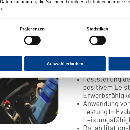
 Daten zusammen, die Sie ihnen bereitgestellt haben oder die s
n.
Durchführung
Präferenzen
Statistiken
Unser Ziel ist die 
Versorgung der Pat
Bearbeitungsprozes
Netzwerkressourcen
Auswahl erlauben
Feststellung d
positivem Leist
Erwerbsfähigke
Anwendung von 
Testung (= Eval
Leistungsfähigk
Rehabilitations