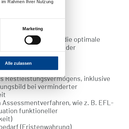
ie im Rahmen Ihrer Nutzung
Marketing
Kosteneinsparung und die optimale
ienten durch Kürzung der
se und mit flexiblen
. Dazu gehört u.a.:
Alle zulassen
es Restleistungsvermögens, inklusive
ungsbild bei verminderter
it
Assessmentverfahren, wie z. B. EFL-
uation funktioneller
eit)
bedarf (Fristenwahrung)