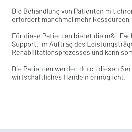
Kompetenzzentrum Orthopädie
Die Behandlung von Patienten mit chro
Checkliste / Anreise
erfordert manchmal mehr Ressourcen, a
Unfallchirurgisch-orthopädische
Frührehabilitation
Für diese Patienten bietet die m&i-Fa
Ambulantes Therapiezentrum
Support. Im Auftrag des Leistungstr
Rehabilitationsprozesses und kann som
BG-Patienten
Die Patienten werden durch diesen Servi
wirtschaftliches Handeln ermöglicht.
Klinikrundgang (virtuell)