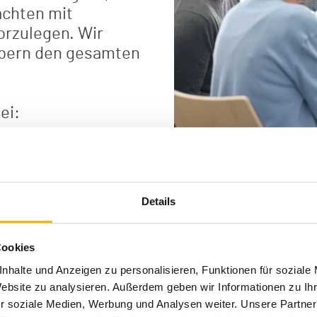
achten mit
rzulegen. Wir
bern den gesamten
ei:
zinischer,
sozialer
Details
tiven
hmen
Cookies
nhalte und Anzeigen zu personalisieren, Funktionen für soziale
Website zu analysieren. Außerdem geben wir Informationen zu I
r soziale Medien, Werbung und Analysen weiter. Unsere Partner