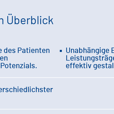
m Überblick
e des Patienten
Unabhängige 
hen
Leistungsträge
Potenzials.
effektiv gesta
erschiedlichster