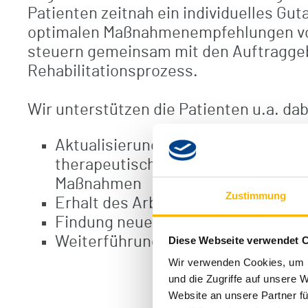
Patienten zeitnah ein individuelles Gut
optimalen Maßnahmenempfehlungen vo
steuern gemeinsam mit den Auftragge
Rehabilitationsprozess.
Wir unterstützen die Patienten u.a. dab
Aktualisierung und Anpassung medi
therapeutischer, pflegerischer und 
Maßnahmen
Zustimmung
Erhalt des Arbeitsplatzes
Findung neuer beruflicher Perspek
Weiterführung beruflicher Maßna
Diese Webseite verwendet 
Wir verwenden Cookies, um I
und die Zugriffe auf unsere 
Website an unsere Partner fü