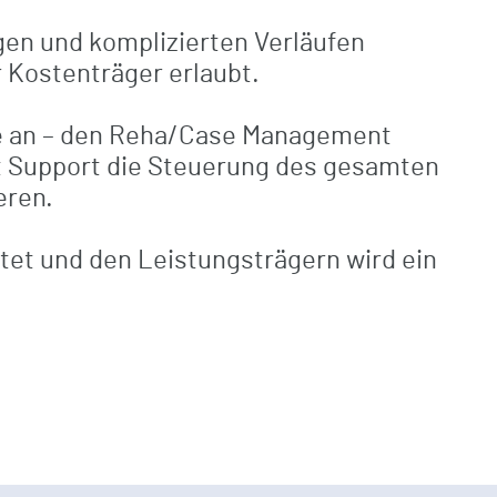
en und komplizierten Verläufen
Reha Nachsorge
Arthrosonographiekurse (MSK) DEGUM
Versorgung BG-Patienten
 Kostenträger erlaubt.
/ KV zertifiziert
ice an – den Reha/Case Management
MVZ Enzensberg
 Support die Steuerung des gesamten
eren.
stet und den Leistungsträgern wird ein