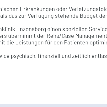
Komfortleistungen
nischen Erkrankungen oder Verletzungsfolg
ls das zur Verfügung stehende Budget der
Verpflegung
chklinik Enzensberg einen speziellen Serv
ägers übernimmt der Reha/Case Management
Freizeit / Kultur / Seelsorge
it die Leistungen für den Patienten optimi
Digitale Grußkarten
ce psychisch, finanziell und zeitlich entla