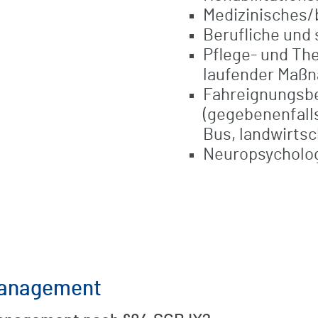
Medizinisches/
Berufliche und 
Pflege- und Th
laufender Maß
Fahreignungsbe
(gegebenenfal
Bus, landwirts
Neuropsycholog
management