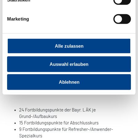
Grundkurs: € 730,00
Aufbaukurs: € 730,00
Abschlusskurs: € 550,00
Marketing
Kurspreise inklusive Skript sowie Verpflegung während der
gesamten Kursdauer.
Alle zulassen
Alle Kurse KV- und DEGUM-zertifiziert
(mit DEGUM-/ÖGUM-/SGUM-Plakette)
Auswahl erlauben
Ultraschall-Kompetenz-Zentrum (MSK)
Jeder Kurs ist nur 1 x durchzuführen
Ablehnen
(1 Grundkurs, 1 Aufbaukurs, 1 Abschlusskurs)
24 Fortbildungspunkte der Bayr. LÄK je
Grund-/Aufbaukurs
15 Fortbildungspunkte für Abschlusskurs
9 Fortbildungspunkte für Refresher-/Anwender-
Spezialkurs