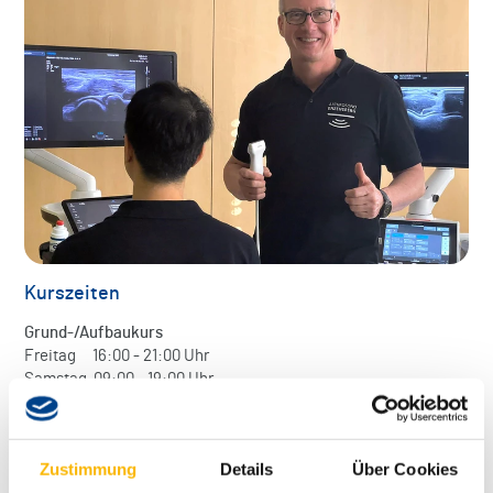
Kurszeiten
Grund-/Aufbaukurs
Freitag 16:00 - 21:00 Uhr
Samstag 09:00 - 19:00 Uhr
Sonntag 09:00 - 15:00 Uhr
Abschlusskurs
Zustimmung
Details
Über Cookies
Samstag 09:00 - 18:15 Uhr