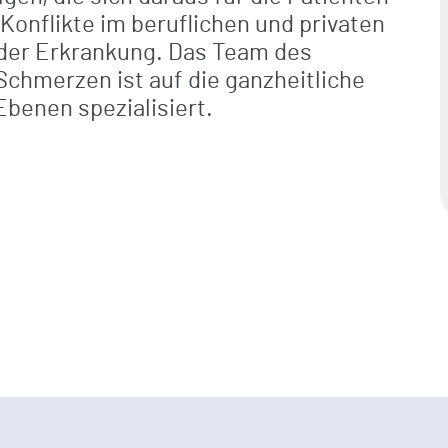
onflikte im beruflichen und privaten
Komfortleistungen
 der Erkrankung. Das Team des
chmerzen ist auf die ganzheitliche
Verpflegung
Ebenen spezialisiert.
Freizeit / Kultur / Seelsorge
Digitale Grußkarten