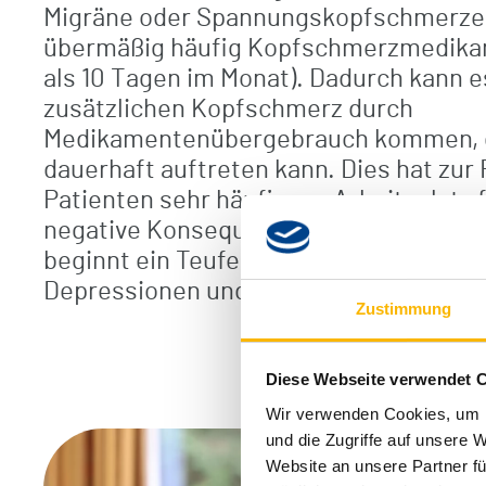
Migräne oder Spannungskopfschmerz
übermäßig häufig Kopfschmerzmedikam
als 10 Tagen im Monat). Dadurch kann 
zusätzlichen Kopfschmerz durch
Medikamentenübergebrauch kommen, d
dauerhaft auftreten kann. Dies hat zur 
Patienten sehr häufig am Arbeitsplatz 
negative Konsequenzen für den Patien
beginnt ein Teufelskreis, der im schlim
Depressionen und Angstzuständen füh
Zustimmung
Diese Webseite verwendet 
Wir verwenden Cookies, um I
und die Zugriffe auf unsere 
Website an unsere Partner fü