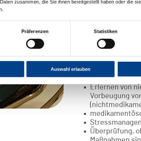
Spezielles The
 Daten zusammen, die Sie ihnen bereitgestellt haben oder die s
n.
Schmerzen
Das Kopfschmerzze
Präferenzen
Statistiken
der m&i-Fachklinik 
Therapieprogramm,
wissenschaftliche 
Medikamentenen
Auswahl erlauben
Cortisongabe)
Erlernen von 
Vorbeugung vo
(nichtmedikame
medikamentöse 
Stressmanagem
Überprüfung, ob
Maßnahmen sinn