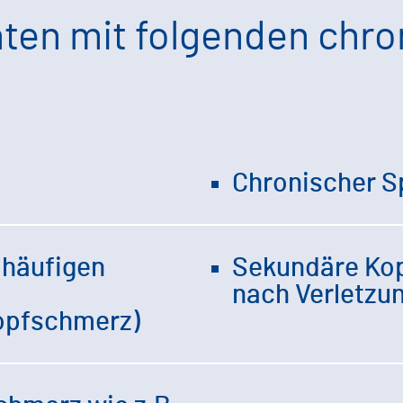
nten mit folgenden chr
Chronischer 
 häufigen
Sekundäre Ko
nach Verletzu
opfschmerz)