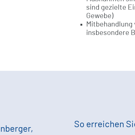
sind gezielte E
Gewebe)
Mitbehandlung 
insbesondere B
So erreichen Si
inberger,