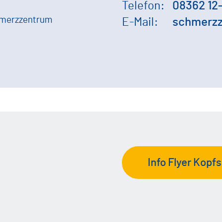
Telefon:
08362 12
chmerzzentrum
E-Mail:
schmerzz
Info Flyer Kop