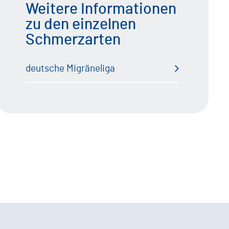
Weitere Informationen
zu den einzelnen
Reha Nachsorge
Arthrosonographiekurse (MSK) DEGUM
Versorgung BG-Patienten
Schmerzarten
/ KV zertifiziert
MVZ Enzensberg
deutsche Migräneliga