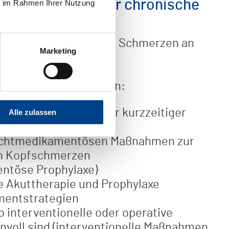
rapieprogramm für chronische
ie im Rahmen Ihrer Nutzung
ntrum für chronische Schmerzen an
Marketing
bietet ein spezielles
 das sich auf neueste
Erkenntnisse stützt, an:
tzug (eventuell unter kurzzeitiger
Alle zulassen
nichtmedikamentösen Maßnahmen zur
n Kopfschmerzen
ntöse Prophylaxe)
Akuttherapie und Prophylaxe
entstrategien
 interventionelle oder operative
voll sind (interventionelle Maßnahmen