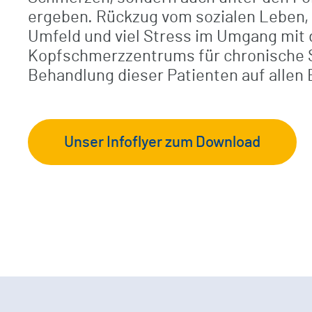
Kompetenzzentrum Orthopädie
ergeben. Rückzug vom sozialen Leben, K
Umfeld und viel Stress im Umgang mit
Checkliste / Anreise
Kopfschmerzzentrums für chronische S
Unfallchirurgisch-orthopädische
Behandlung dieser Patienten auf allen 
Frührehabilitation
Ambulantes Therapiezentrum
BG-Patienten
Unser Infoflyer zum Download
Klinikrundgang (virtuell)