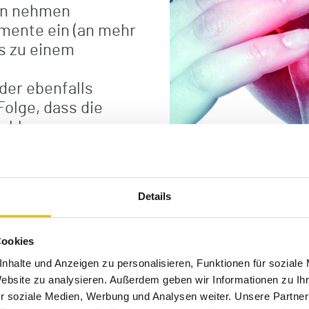
en nehmen
ente ein (an mehr
es zu einem
er ebenfalls
Folge, dass die
fehlen, was
ten haben kann. Es
msten Fall sogar zu
ren kann.
Details
Cookies
nhalte und Anzeigen zu personalisieren, Funktionen für soziale
Website zu analysieren. Außerdem geben wir Informationen zu I
r soziale Medien, Werbung und Analysen weiter. Unsere Partner