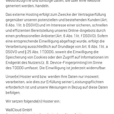
Websitezugriffe und sonstige Daten, die über eine Website
generiert werden, handeln.
Das externe Hosting erfolgt zum Zwecke der Vertragserfüllung
gegenüber unseren potenziellen und bestehenden Kunden (Art.
6 Abs. 1 lit. b DSGVO) und im Interesse einer sicheren, schnellen
und effizienten Bereitstellung unseres Online-Angebots durch
einen professionellen Anbieter (Art. 6 Abs. 1 lit. f DSGVO). Sofern
eine entsprechende Einwilligung abgefragt wurde, erfolgt die
Verarbeitung ausschließlich auf Grundlage von Art. 6 Abs. 1 lit. a
DSGVO und § 25 Abs. 1 TDDDG, soweit die Einwilligung die
Speicherung von Cookies oder den Zugriff auf Informationen im
Endgerät des Nutzers (z. B. Device-Fingerprinting) im Sinne
des TDDDG umfasst. Die Einwilligung ist jederzeit widerrufbar.
Unser(e) Hoster wird bzw. werden Ihre Daten nur insoweit
verarbeiten, wie dies zur Erfüllung seiner Leistungspflichten
erforderlich ist und unsere Weisungen in Bezug auf diese Daten
befolgen.
Wir setzen folgende(n) Hoster ein:
WallCloud GmbH