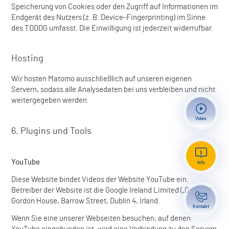
Speicherung von Cookies oder den Zugriff auf Informationen im
Endgerät des Nutzers (z. B. Device-Fingerprinting) im Sinne
des TDDDG umfasst. Die Einwilligung ist jederzeit widerrufbar.
Hosting
Wir hosten Matomo ausschließlich auf unseren eigenen
Servern, sodass alle Analysedaten bei uns verbleiben und nicht
weitergegeben werden.
Video
6. Plugins und Tools
Besucher-Infor
YouTube
Info
Arthrosonograph
Diese Website bindet Videos der Website YouTube ein.
NeuroUpdate 20
Samstag, 10.10.
Betreiber der Website ist die Google Ireland Limited („Google“),
Gordon House, Barrow Street, Dublin 4, Irland.
Kontakt
08362 12-0
info@fachkli
Wenn Sie eine unserer Webseiten besuchen, auf denen