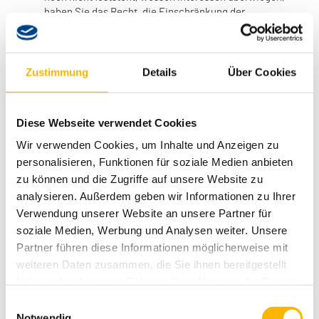
haben Sie das Recht, die Einschränkung der
Verarbeitung Ihrer personenbezogenen Daten zu
verlangen.
Wenn Sie die Verarbeitung Ihrer personenbezogenen Daten
Zustimmung
Details
Über Cookies
eingeschränkt haben, dürfen diese Daten – von ihrer
Speicherung abgesehen – nur mit Ihrer Einwilligung oder zur
Geltendmachung, Ausübung oder Verteidigung von
Diese Webseite verwendet Cookies
Rechtsansprüchen oder zum Schutz der Rechte einer anderen
natürlichen oder juristischen Person oder aus Gründen eines
Wir verwenden Cookies, um Inhalte und Anzeigen zu
wichtigen öffentlichen Interesses der Europäischen Union oder
personalisieren, Funktionen für soziale Medien anbieten
eines Mitgliedstaats verarbeitet werden.
zu können und die Zugriffe auf unsere Website zu
analysieren. Außerdem geben wir Informationen zu Ihrer
SSL- bzw. TLS-Verschlüsselung
Verwendung unserer Website an unsere Partner für
soziale Medien, Werbung und Analysen weiter. Unsere
Diese Seite nutzt aus Sicherheitsgründen und zum Schutz der
Partner führen diese Informationen möglicherweise mit
Übertragung vertraulicher Inhalte, wie zum Beispiel
weiteren Daten zusammen, die Sie ihnen bereitgestellt
Bestellungen oder Anfragen, die Sie an uns als Seitenbetreiber
senden, eine SSL- bzw. TLS-Verschlüsselung. Eine
haben oder die sie im Rahmen Ihrer Nutzung der Dienste
verschlüsselte Verbindung erkennen Sie daran, dass die
gesammelt haben.
Einwilligungsauswahl
Adresszeile des Browsers von „http://“ auf „https://“ wechselt
Notwendig