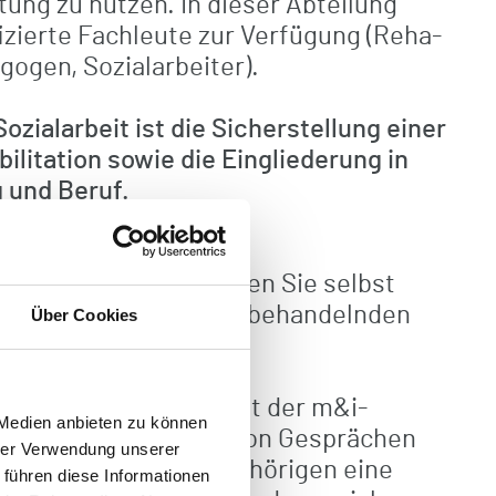
ung zu nutzen. In dieser Abteilung
izierte Fachleute zur Verfügung (Reha-
gogen, Sozialarbeiter).
Sozialarbeit ist die Sicherstellung einer
litation sowie die Eingliederung in
g und Beruf.
em Erstgespräch können Sie selbst
unsch auch über Ihren behandelnden
Über Cookies
se stellen lassen.
 klinischen Sozialarbeit der m&i-
 Medien anbieten zu können
erg erstellt an Hand von Gesprächen
hrer Verwendung unserer
benenfalls Ihren Angehörigen eine
 führen diese Informationen