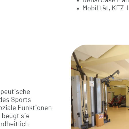
Reha/Case Ma
Mobilität, KFZ-
apeutische
des Sports
oziale Funktionen
 beugt sie
ndheitlich