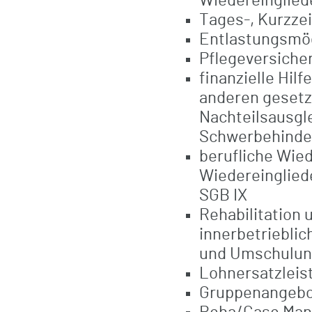
Wiedereinglied
Tages-, Kurzze
Entlastungsmög
Pflegeversiche
finanzielle Hil
anderen gesetz
Nachteilsausglei
Schwerbehinde
berufliche Wie
Wiedereinglie
SGB IX
Rehabilitation 
innerbetriebli
und Umschulu
Lohnersatzleis
Gruppenangebot