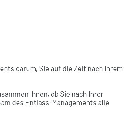
Reha Nachsorge
Arthrosonographiekurse (MSK) DEGUM
Versorgung BG-Patienten
/ KV zertifiziert
MVZ Enzensberg
ts darum, Sie auf die Zeit nach Ihrem
 zusammen Ihnen, ob Sie nach Ihrer
 Team des Entlass-Managements alle