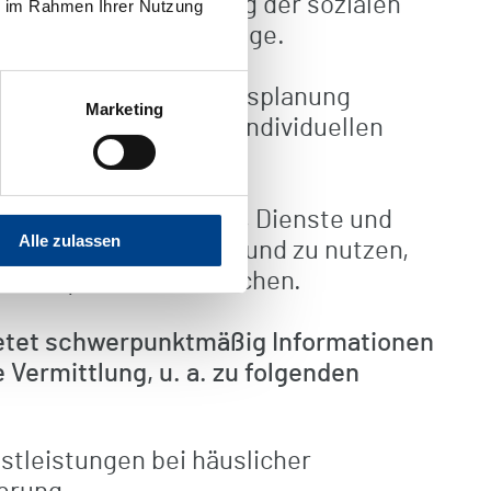
ialanamnese (Erfragung der sozialen
ie im Rahmen Ihrer Nutzung
krankheitsbedingten Lage.
Ihrer zukünftigen Lebensplanung
Marketing
erstützt Sie in Ihrer individuellen
gung.
 Patienten zu befähigen, Dienste und
Alle zulassen
erschließen zu lernen und zu nutzen,
bensqualität zu erreichen.
ietet schwerpunktmäßig Informationen
Vermittlung, u. a. zu folgenden
stleistungen bei häuslicher