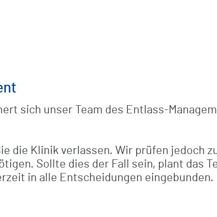
Komfortleistungen
Verpflegung
Freizeit / Kultur / Seelsorge
ent
rt sich unser Team des Entlass-Managemen
Digitale Grußkarten
Sie die Klinik verlassen. Wir prüfen jedoch
igen. Sollte dies der Fall sein, plant das
derzeit in alle Entscheidungen eingebunden.