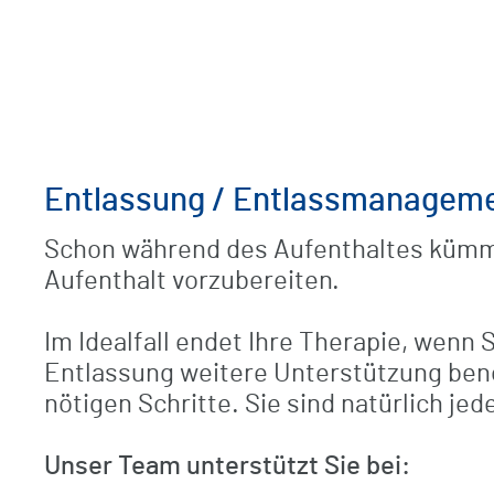
Kompetenzzentrum Orthopädie
Checkliste / Anreise
Unfallchirurgisch-orthopädische
Frührehabilitation
Ambulantes Therapiezentrum
Entlassung / Entlassmanagem
BG-Patienten
Schon während des Aufenthaltes kümme
Aufenthalt vorzubereiten.
Klinikrundgang (virtuell)
Im Idealfall endet Ihre Therapie, wenn 
Entlassung weitere Unterstützung benöt
nötigen Schritte. Sie sind natürlich je
Unser Team unterstützt Sie bei: