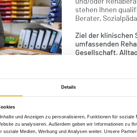
und/oder Rehaberat
stehen Ihnen qualif
Berater, Sozialpäda
Ziel der klinischen 
umfassenden Rehabi
Gesellschaft, Allta
Vorgehen
Die Anfrage zu ein
stellen oder auf W
Details
Arzt in unserem Hau
Cookies
Der Mitarbeiter der
nhalte und Anzeigen zu personalisieren, Funktionen für soziale
Fachklinik Enzensb
Website zu analysieren. Außerdem geben wir Informationen zu I
mit Ihnen und gege
r soziale Medien, Werbung und Analysen weiter. Unsere Partner