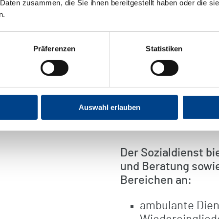
differenzierte Soz
 Daten zusammen, die Sie ihnen bereitgestellt haben oder die s
n.
Position) zu Ihrer 
Er setzt sich mit 
Präferenzen
Statistiken
auseinander und unt
Krankheitsbewälti
Ziel ist es, Sie als
Auswahl erlauben
soziale Netzwerke 
um eine bessere Le
Der Sozialdienst b
und Beratung sowie 
Bereichen an:
ambulante Dien