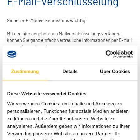
E-Mail-Verschlüsselung
Sicherer E-Mailverkehr ist uns wichtig!
Mit den hier angebotenen Mailverschlüsselungsverfahren
können Sie ganz einfach vertrauliche Informationen per E-Mail
versenden und empfangen.
Auf dieser Seite bieten wir Ihnen unsere öffentlichen
Zertifikate zum Download an. In dieser Datei sind die
Zustimmung
Details
Über Cookies
Zertifikate für jeden Standort der Klinikgruppe Enzensberg
enthalten.
Folgende Verfahren stehen zur Verfügung:
Diese Webseite verwendet Cookies
Wir verwenden Cookies, um Inhalte und Anzeigen zu
S/MIME
personalisieren, Funktionen für soziale Medien anbieten
PGP
zu können und die Zugriffe auf unsere Website zu
Sie können die Zertifikate
rechts in der Downloadbox
oder
analysieren. Außerdem geben wir Informationen zu Ihrer
direkt
HIER
herunterladen.
Verwendung unserer Website an unsere Partner für