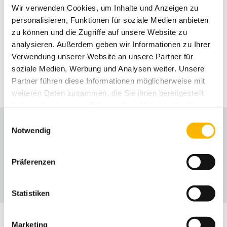
Wir verwenden Cookies, um Inhalte und Anzeigen zu
Links
personalisieren, Funktionen für soziale Medien anbieten
zu können und die Zugriffe auf unsere Website zu
Programm Neurosymposium 2026
analysieren. Außerdem geben wir Informationen zu Ihrer
Verwendung unserer Website an unsere Partner für
Onlineanmeldung
soziale Medien, Werbung und Analysen weiter. Unsere
Partner führen diese Informationen möglicherweise mit
weiteren Daten zusammen, die Sie ihnen bereitgestellt
haben oder die sie im Rahmen Ihrer Nutzung der Dienste
gesammelt haben.
Einwilligungsauswahl
Notwendig
Programm Neurosymposium 2026
Programm Neurosymposium 2026
Präferenzen
Statistiken
Marketing