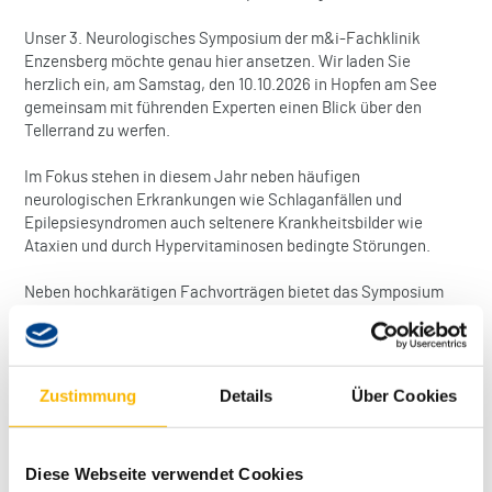
Unser 3. Neurologisches Symposium der m&i-Fachklinik
Enzensberg möchte genau hier ansetzen. Wir laden Sie
herzlich ein, am Samstag, den 10.10.2026 in Hopfen am See
gemeinsam mit führenden Experten einen Blick über den
Tellerrand zu werfen.
Im Fokus stehen in diesem Jahr neben häufigen
neurologischen Erkrankungen wie Schlaganfällen und
Epilepsiesyndromen auch seltenere Krankheitsbilder wie
Ataxien und durch Hypervitaminosen bedingte Störungen.
Neben hochkarätigen Fachvorträgen bietet das Symposium
Raum für persönliche Begegnungen und lebhafte Diskussionen.
Wir freuen uns darauf, Sie persönlich in Hopfen am See
begrüßen zu dürfen und gemeinsam neue Impulse für unseren
Zustimmung
Details
Über Cookies
neurologischen Alltag zu setzen.
Mit herzlichen Grüßen
Diese Webseite verwendet Cookies